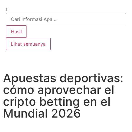
Hasil
Lihat semuanya
Apuestas deportivas:
cómo aprovechar el
cripto betting en el
Mundial 2026