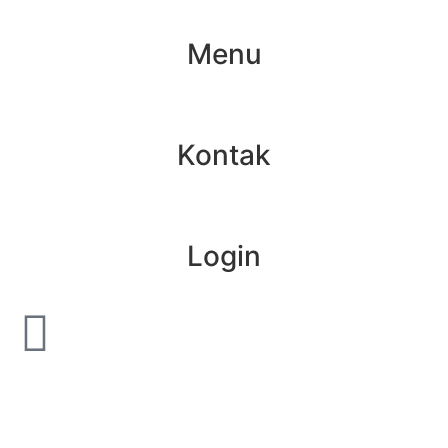
Menu
Kontak
Login