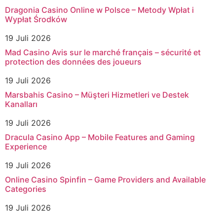
Dragonia Casino Online w Polsce – Metody Wpłat i
Wypłat Środków
19 Juli 2026
Mad Casino Avis sur le marché français – sécurité et
protection des données des joueurs
19 Juli 2026
Marsbahis Casino – Müşteri Hizmetleri ve Destek
Kanalları
19 Juli 2026
Dracula Casino App – Mobile Features and Gaming
Experience
19 Juli 2026
Online Casino Spinfin – Game Providers and Available
Categories
19 Juli 2026