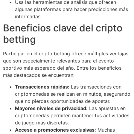
Usa las herramientas de análisis que ofrecen
algunas plataformas para hacer predicciones más
informadas.
Beneficios clave del cripto
betting
Participar en el cripto betting ofrece múltiples ventajas
que son especialmente relevantes para el evento
sportivo más esperado del año. Entre los beneficios
más destacados se encuentran:
Transacciones rápidas:
Las transacciones con
criptomonedas se realizan en minutos, asegurando
que no pierdas oportunidades de apostar.
Mayores niveles de privacidad:
Las apuestas en
criptomonedas permiten mantener tus actividades
de juego más discretas.
Acceso a promociones exclusivas:
Muchas