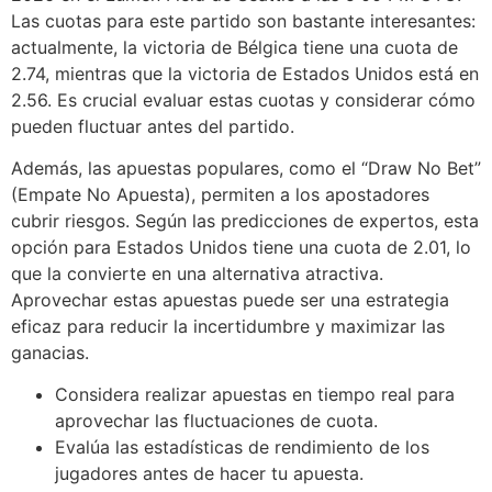
Las cuotas para este partido son bastante interesantes:
actualmente, la victoria de Bélgica tiene una cuota de
2.74, mientras que la victoria de Estados Unidos está en
2.56. Es crucial evaluar estas cuotas y considerar cómo
pueden fluctuar antes del partido.
Además, las apuestas populares, como el “Draw No Bet”
(Empate No Apuesta), permiten a los apostadores
cubrir riesgos. Según las predicciones de expertos, esta
opción para Estados Unidos tiene una cuota de 2.01, lo
que la convierte en una alternativa atractiva.
Aprovechar estas apuestas puede ser una estrategia
eficaz para reducir la incertidumbre y maximizar las
ganacias.
Considera realizar apuestas en tiempo real para
aprovechar las fluctuaciones de cuota.
Evalúa las estadísticas de rendimiento de los
jugadores antes de hacer tu apuesta.