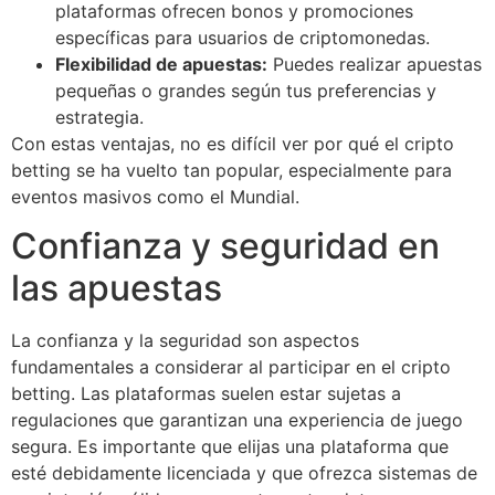
plataformas ofrecen bonos y promociones
específicas para usuarios de criptomonedas.
Flexibilidad de apuestas:
Puedes realizar apuestas
pequeñas o grandes según tus preferencias y
estrategia.
Con estas ventajas, no es difícil ver por qué el cripto
betting se ha vuelto tan popular, especialmente para
eventos masivos como el Mundial.
Confianza y seguridad en
las apuestas
La confianza y la seguridad son aspectos
fundamentales a considerar al participar en el cripto
betting. Las plataformas suelen estar sujetas a
regulaciones que garantizan una experiencia de juego
segura. Es importante que elijas una plataforma que
esté debidamente licenciada y que ofrezca sistemas de