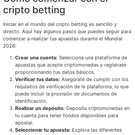
cripto betting
Iniciar en el mundo del cripto betting es sencillo y
directo. Aquí hay algunos pasos que puedes seguir para
comenzar a realizar tus apuestas durante el Mundial
2026:
Crear una cuenta:
Selecciona una plataforma de
apuestas que acepte criptomonedas y regístrate
proporcionando tus datos básicos.
Verificar tus datos:
Asegúrate de cumplir con los
requisitos de verificación de la plataforma, lo que
puede incluir la provisión de documentos de
identificación.
Realizar un depósito:
Deposita criptomonedas en
tu cuenta para tener fondos disponibles para
apostar.
Seleccionar tu apuesta:
Explora las diferentes