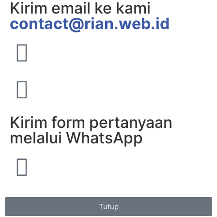
Kirim email ke kami
contact@rian.web.id
Kirim form pertanyaan
melalui WhatsApp
Tutup