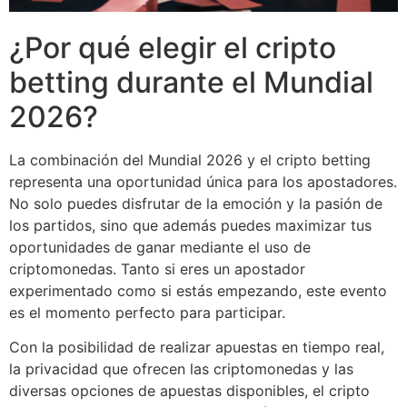
¿Por qué elegir el cripto
betting durante el Mundial
2026?
La combinación del Mundial 2026 y el cripto betting
representa una oportunidad única para los apostadores.
No solo puedes disfrutar de la emoción y la pasión de
los partidos, sino que además puedes maximizar tus
oportunidades de ganar mediante el uso de
criptomonedas. Tanto si eres un apostador
experimentado como si estás empezando, este evento
es el momento perfecto para participar.
Con la posibilidad de realizar apuestas en tiempo real,
la privacidad que ofrecen las criptomonedas y las
diversas opciones de apuestas disponibles, el cripto