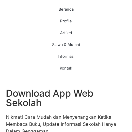
Beranda
Profile
Artikel
Siswa & Alumni
Informasi
Kontak
Download App Web
Sekolah
Nikmati Cara Mudah dan Menyenangkan Ketika
Membaca Buku, Update Informasi Sekolah Hanya
Dalam Genggaman