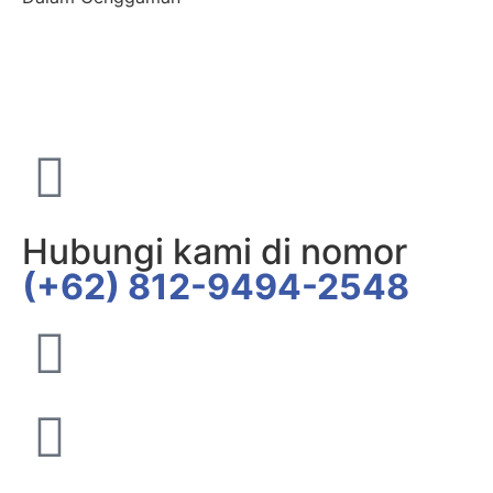
Hubungi kami di nomor
(+62) 812-9494-2548