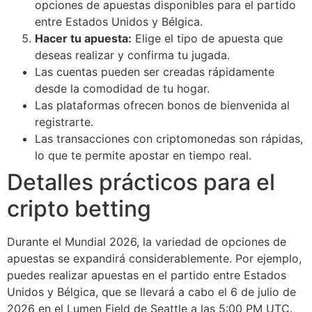
opciones de apuestas disponibles para el partido
entre Estados Unidos y Bélgica.
Hacer tu apuesta:
Elige el tipo de apuesta que
deseas realizar y confirma tu jugada.
Las cuentas pueden ser creadas rápidamente
desde la comodidad de tu hogar.
Las plataformas ofrecen bonos de bienvenida al
registrarte.
Las transacciones con criptomonedas son rápidas,
lo que te permite apostar en tiempo real.
Detalles prácticos para el
cripto betting
Durante el Mundial 2026, la variedad de opciones de
apuestas se expandirá considerablemente. Por ejemplo,
puedes realizar apuestas en el partido entre Estados
Unidos y Bélgica, que se llevará a cabo el 6 de julio de
2026 en el Lumen Field de Seattle a las 5:00 PM UTC.