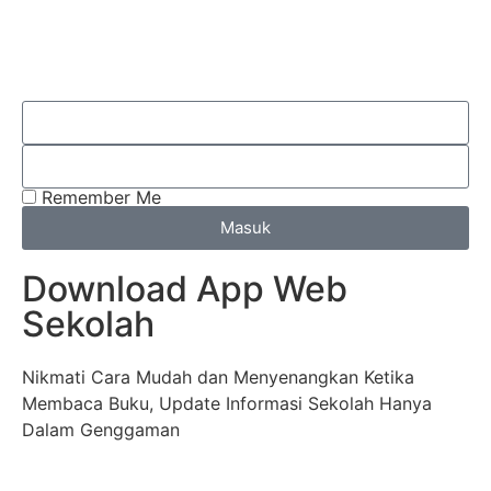
Remember Me
Masuk
Download App Web
Sekolah
Nikmati Cara Mudah dan Menyenangkan Ketika
Membaca Buku, Update Informasi Sekolah Hanya
Dalam Genggaman