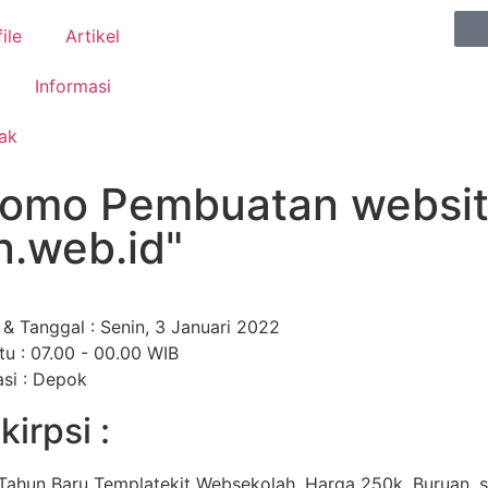
ile
Artikel
Informasi
ak
romo Pembuatan websi
n.web.id"
 & Tanggal : Senin, 3 Januari 2022
u : 07.00 - 00.00 WIB
si : Depok
irpsi :
ahun Baru Templatekit Websekolah, Harga 250k. Buruan, s