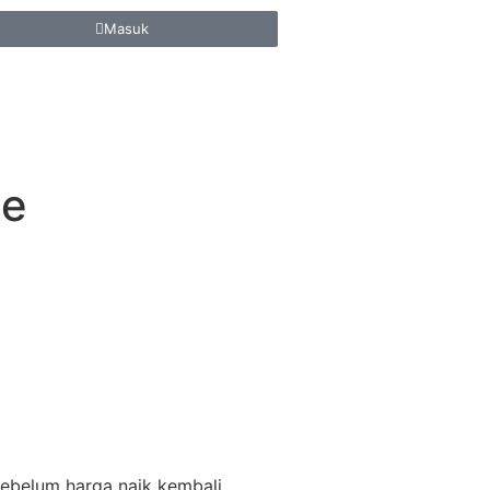
Masuk
te
ebelum harga naik kembali