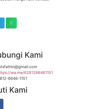
bungi Kami
tsfathin@gmail.com
ttps://wa.me/6281266461151
812-6646-1151
uti Kami