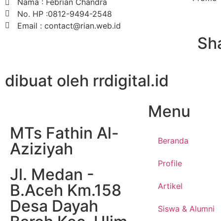
Nama : Febrian Chandra
No. HP :0812-9494-2548
Email : contact@rian.web.id
Sha
dibuat oleh rrdigital.id
Menu
MTs Fathin Al-
Beranda
Aziziyah
Profile
Jl. Medan -
B.Aceh Km.158
Artikel
Desa Dayah
Siswa & Alumni