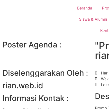
Beranda
Prof
Siswa & Alumni
Kont
"P
Poster Agenda :
ria
Diselenggarakan Oleh :
Hari
Wakt
rian.web.id
Loka
Desk
Informasi Kontak :
Promo T